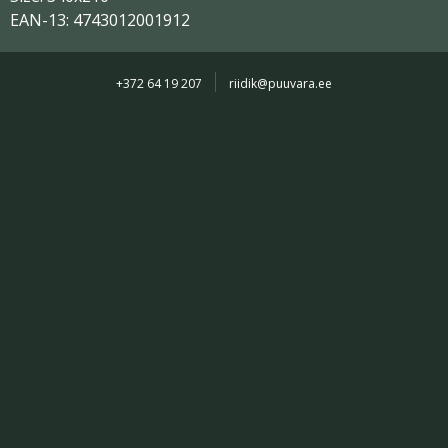
EAN-13: 4743012001912
+372 64 19 207
riidik@puuvara.ee