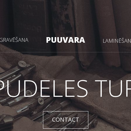
PUUVARA
GRAVĒŠANA
LAMINĒŠA
PUDELES TU
CONTACT